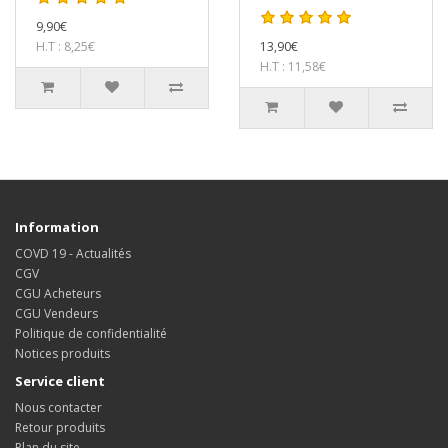
9,90€
H.T : 8,25€
13,90€
H.T : 11,58€
Information
COVD 19 - Actualités
CGV
CGU Acheteurs
CGU Vendeurs
Politique de confidentialité
Notices produits
Service client
Nous contacter
Retour produits
Plan du site