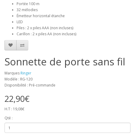
Portée 100 m
32 mélodies
Émetteur horizontal étanche
LED
Piles : 2 x piles AAA (non incluses)
Carillon : 2 x piles AA (non incluses)
Sonnette de porte sans fil
Marques
Ringer
Modèle : RG-120
Disponibilité : Pré-commande
22,90€
H.T : 19,08€
Qté :