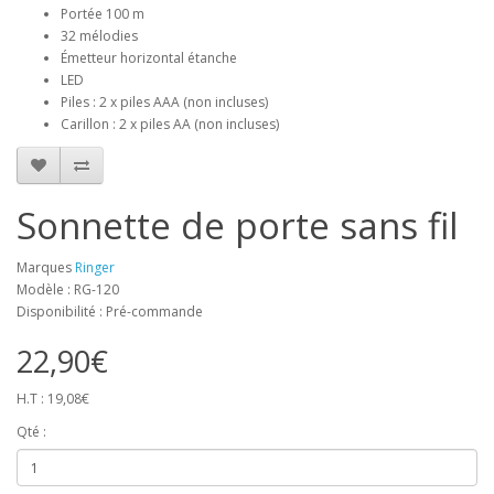
Portée 100 m
32 mélodies
Émetteur horizontal étanche
LED
Piles : 2 x piles AAA (non incluses)
Carillon : 2 x piles AA (non incluses)
Sonnette de porte sans fil
Marques
Ringer
Modèle : RG-120
Disponibilité : Pré-commande
22,90€
H.T : 19,08€
Qté :