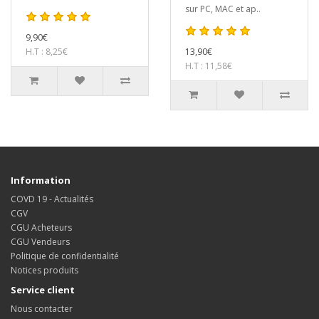
sur PC, MAC et ap..
9,90€
H.T : 8,25€
13,90€
H.T : 11,58€
Information
COVD 19 - Actualités
CGV
CGU Acheteurs
CGU Vendeurs
Politique de confidentialité
Notices produits
Service client
Nous contacter